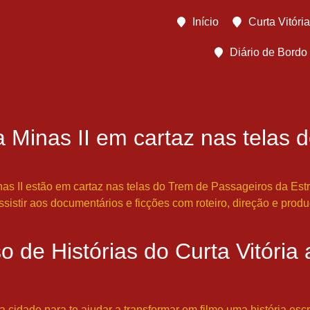
Início
Curta Vitória
Diário de Bordo
 a Minas II em cartaz nas telas
nas II estão em cartaz nas telas do Trem de Passageiros da Estr
 assistir aos documentários e ficções com roteiro, direção e pr
o de Histórias do Curta Vitória
idade para te ajudar a transformar em filme uma história escr