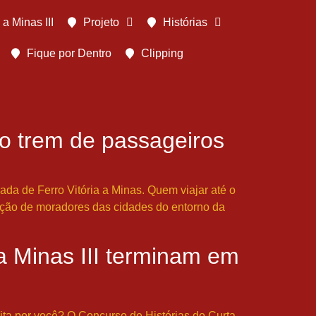
 a Minas III
Projeto
Histórias
Fique por Dentro
Clipping
 do trem de passageiros
ada de Ferro Vitória a Minas. Quem viajar até o
odução de moradores das cidades do entorno da
 a Minas III terminam em
ita por você? O Concurso de Histórias do Curta