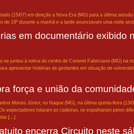
do (15/07) em direção a Nova Era (MG) para a última sessão do
no de 18º durante a manhã e a tarde anunciavam uma noite aind
rias em documentário exibido n
e juntou à rotina do centro de Coronel Fabriciano (MG) na noit
do para apresentar histórias de gestantes em situação de vulner
bra força e união da comunida
s Morais Júnior, no Naque (MG), na última quinta-feira (13/07/23
Os espectadores lotaram as cadeiras, se espalharam pelos dif
dar […]
tuito encerra Circuito neste s