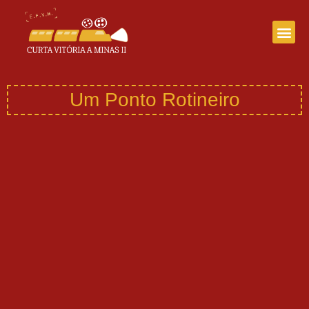
Curta Vitória a Minas III
Um Ponto Rotineiro