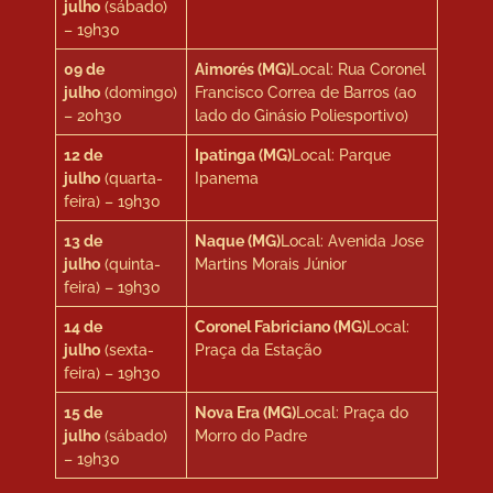
julho
(sábado)
– 19h30
09 de
Aimorés (MG)
Local: Rua Coronel
julho
(domingo)
Francisco Correa de Barros (ao
– 20h30
lado do Ginásio Poliesportivo)
12 de
Ipatinga (MG)
Local: Parque
julho
(quarta-
Ipanema
feira) – 19h30
13 de
Naque (MG)
Local: Avenida Jose
julho
(quinta-
Martins Morais Júnior
feira) – 19h30
14 de
Coronel Fabriciano (MG)
Local:
julho
(sexta-
Praça da Estação
feira) – 19h30
15 de
Nova Era (MG)
Local: Praça do
julho
(sábado)
Morro do Padre
– 19h30