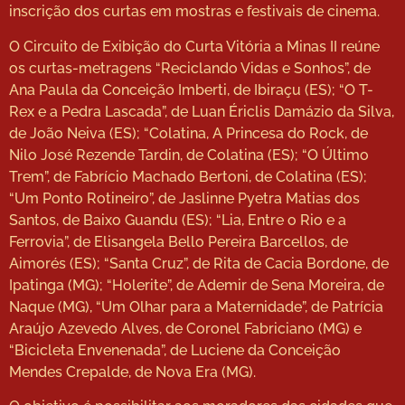
inscrição dos curtas em mostras e festivais de cinema.
O Circuito de Exibição do Curta Vitória a Minas II reúne
os curtas-metragens “Reciclando Vidas e Sonhos”, de
Ana Paula da Conceição Imberti, de Ibiraçu (ES); “O T-
Rex e a Pedra Lascada”, de Luan Ériclis Damázio da Silva,
de João Neiva (ES); “Colatina, A Princesa do Rock, de
Nilo José Rezende Tardin, de Colatina (ES); “O Último
Trem”, de Fabrício Machado Bertoni, de Colatina (ES);
“Um Ponto Rotineiro”, de Jaslinne Pyetra Matias dos
Santos, de Baixo Guandu (ES); “Lia, Entre o Rio e a
Ferrovia”, de Elisangela Bello Pereira Barcellos, de
Aimorés (ES); “Santa Cruz”, de Rita de Cacia Bordone, de
Ipatinga (MG); “Holerite”, de Ademir de Sena Moreira, de
Naque (MG), “Um Olhar para a Maternidade”, de Patrícia
Araújo Azevedo Alves, de Coronel Fabriciano (MG) e
“Bicicleta Envenenada”, de Luciene da Conceição
Mendes Crepalde, de Nova Era (MG).