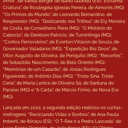
Amor”, de Vanda Berger, de Baixo Guandu (ES);“Estranha
Criatura”, de Rosângela Iglesias Pereira, de Aimorés (MG);
“Os Primos do Mundo”, de Leonardo Bernardino, de
Resplendor (MG); “Deslizando nos Trilhos”, de Ely Moreira
da Costa, de Conselheiro Pena (MG); “O Mistério do
Caboclo”, de Denilson Patrício, de Tumiritinga (MG);
“Contos Ferroviários”, de Everton Villaron de Souza, de
Governador Valadares (MG); “Expedição Rio Doce”, de
Vitor Augusto de Oliveira, de Periquito (MG); “Recortes”,
de Sebastião Nascimento, de Belo Oriente (MG);
“Memórias de um Casarão”, de Josias Rodrigues
Figueiredo, de Antônio Dias (MG); “Triste Sina, Triste
Cena”, de Maria Lenice de Oliveira Sá, de Santana do
Paraíso (MG) e “A Carta”, de Márcio Firmo, de Nova Era
(MG).
Lançada em 2022, a segunda edição realizou os curtas-
metragens: “Reciclando Vidas e Sonhos”, de Ana Paula
Imberti, de Ibiraçu (ES); “O T-Rex e a Pedra Lascada”, de