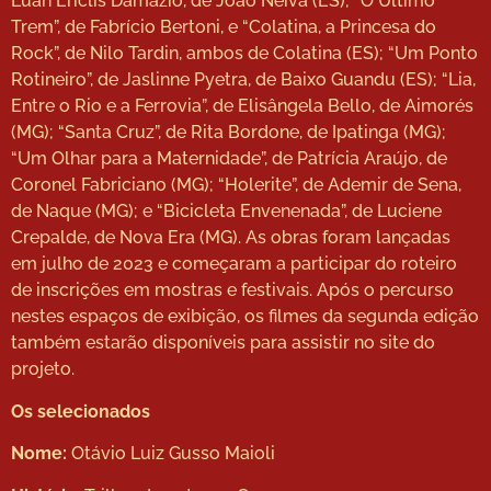
Luan Ériclis Damázio, de João Neiva (ES); “O Último
Trem”, de Fabrício Bertoni, e “Colatina, a Princesa do
Rock”, de Nilo Tardin, ambos de Colatina (ES); “Um Ponto
Rotineiro”, de Jaslinne Pyetra, de Baixo Guandu (ES); “Lia,
Entre o Rio e a Ferrovia”, de Elisângela Bello, de Aimorés
(MG); “Santa Cruz”, de Rita Bordone, de Ipatinga (MG);
“Um Olhar para a Maternidade”, de Patrícia Araújo, de
Coronel Fabriciano (MG); “Holerite”, de Ademir de Sena,
de Naque (MG); e “Bicicleta Envenenada”, de Luciene
Crepalde, de Nova Era (MG). As obras foram lançadas
em julho de 2023 e começaram a participar do roteiro
de inscrições em mostras e festivais. Após o percurso
nestes espaços de exibição, os filmes da segunda edição
também estarão disponíveis para assistir no site do
projeto.
Os selecionados
Nome:
Otávio Luiz Gusso Maioli