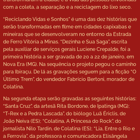
com a coleta, a separação e a reciclagem do lixo seco.
“Reciclando Vidas e Sonhos” é uma das dez histórias que
serão transformadas em filme em cidades capixabas e
mineiras que se desenvolveram no entorno da Estrada
de Ferro Vitória a Minas. “Dezinha e Sua Saga”, escrita
pela auxiliar de serviços gerais Luciene Crepalde, foi a
primeira história a ser gravada de 20 a 22 de janeiro, em
Nova Era (MG). Na sequência o projeto pegou o caminho
para Ibiraçu. De lá as gravações seguem para a ficção “O
Último Trem”, do vendedor Fabrício Bertoni, morador de
Colatina.
Na segunda etapa serão gravadas as seguintes histórias:
“Santa Cruz”, da artesã Rita Bordone, de Ipatinga (MG);
“T-Rex e a Pedra Lascada”, do biólogo Luã Ériclis, de
João Neiva (ES); “Colatina, A Princesa do Rock”, do
jornalista Nilo Tardin, de Colatina (ES); “Lia, Entre o Rio e
a Ferrovia”, da professora e comunicadora Elisângela